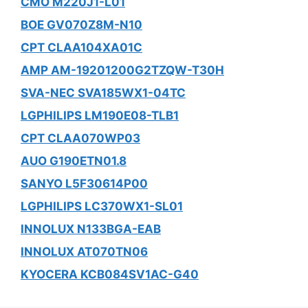
CMO M220J1-L01
BOE GV070Z8M-N10
CPT CLAA104XA01C
AMP AM-19201200G2TZQW-T30H
SVA-NEC SVA185WX1-04TC
LGPHILIPS LM190E08-TLB1
CPT CLAA070WP03
AUO G190ETN01.8
SANYO L5F30614P00
LGPHILIPS LC370WX1-SL01
INNOLUX N133BGA-EAB
INNOLUX AT070TN06
KYOCERA KCB084SV1AC-G40