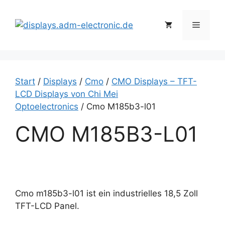
Zum
Inhalt
Menü
springen
Start
/
Displays
/
Cmo
/
CMO Displays – TFT-
LCD Displays von Chi Mei
Optoelectronics
/ Cmo M185b3-l01
CMO M185B3-L01
Cmo m185b3-l01 ist ein industrielles 18,5 Zoll
TFT-LCD Panel.