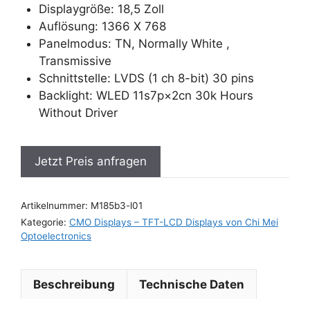
Displaygröße: 18,5 Zoll
Auflösung: 1366 X 768
Panelmodus: TN, Normally White ,
Transmissive
Schnittstelle: LVDS (1 ch 8-bit) 30 pins
Backlight: WLED 11s7p×2cn 30k Hours
Without Driver
Jetzt Preis anfragen
Artikelnummer:
M185b3-l01
Kategorie:
CMO Displays – TFT-LCD Displays von Chi Mei
Optoelectronics
Beschreibung
Technische Daten