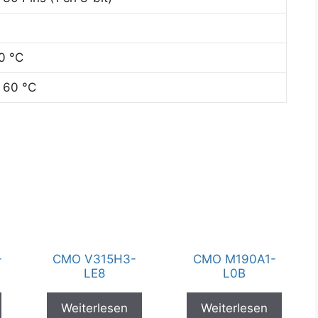
0 °C
 60 °C
-
CMO V315H3-
CMO M190A1-
LE8
L0B
Weiterlesen
Weiterlesen