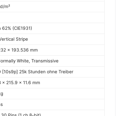
cd/m²
 62% (CIE1931)
ertical Stripe
232 x 193.536 mm
ormally White, Transmissive
[10s9p] 25k Stunden ohne Treiber
 x 215.9 x 11.6 mm
kg
ms
30 Pins (1 ch 8-bit)