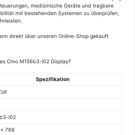
e Steuerungen, medizinische Geräte und tragbare
ibilität mit bestehenden Systemen zu überprüfen,
hrleisten.
n direkt über unseren Online-Shop gekauft
 das Cmo M156b3-l02 Display?
Spezifikation
oll
b3-l02
 x 768