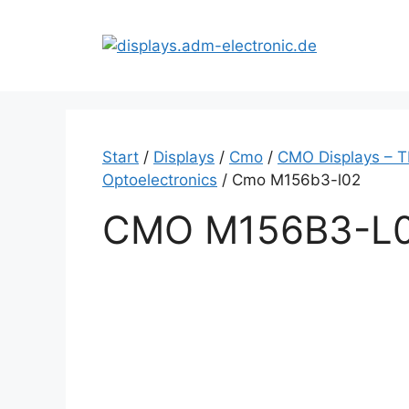
Zum
Inhalt
springen
Start
/
Displays
/
Cmo
/
CMO Displays – T
Optoelectronics
/ Cmo M156b3-l02
CMO M156B3-L