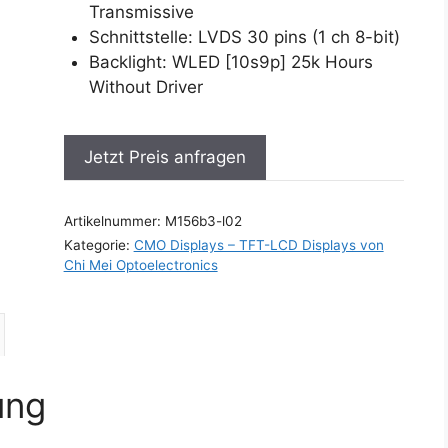
Transmissive
Schnittstelle: LVDS 30 pins (1 ch 8-bit)
Backlight: WLED [10s9p] 25k Hours
Without Driver
Jetzt Preis anfragen
Artikelnummer:
M156b3-l02
Kategorie:
CMO Displays – TFT-LCD Displays von
Chi Mei Optoelectronics
ung