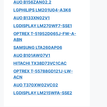
AUO B156ZAN02.2
LGPHILIPS LM201U04-A3K6
AUO B133XN02V1
LGDISPLAY LM270WF7-SSE1
OPTREX T-51952D065J-FW-A-
ABN
SAMSUNG LTA260AP06
AUO B101AW07V1
HITACHI TX38D73VC1CAC
OPTREX T-55788GD121J-LW-
ACN
AUO T370XW02VC02
LGDISPLAY LM215WFA-SSE2