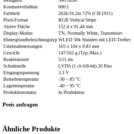
Helligkeit
500 cd/m²
Kontrastverhältnis
600:1
Farbtiefe
262k/16.2m 72% (CIE1931)
Pixel-Format
RGB Vertical Stripe
Aktive Fläche
152.4 x 91.44 mm
Display-Modus
TN, Normally White, Transmissiv
Hintergrundbeleuchtungstyp
WLED 50k Stunden mit LED-Treiber
Umrissabmessungen
165 x 104 x 9.83 mm
Gewicht
147/162 g (Typ./Max.)
Reaktionszeit
5/11 ms
Schnittstelle
LVDS (1 ch 6/8-bit) 20 Pins
Eingangsspannung
3.3 V
Betriebstemperatur
-30 ~ 85 °C
Lagertemperatur
-40 ~ 95 °C
Produktionsstatus
In Produktion
Preis anfragen
Ähnliche Produkte