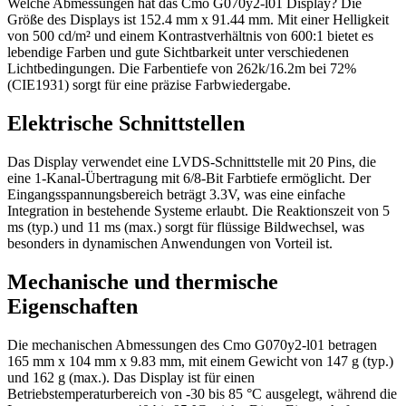
Welche Abmessungen hat das Cmo G070y2-l01 Display? Die
Größe des Displays ist 152.4 mm x 91.44 mm. Mit einer Helligkeit
von 500 cd/m² und einem Kontrastverhältnis von 600:1 bietet es
lebendige Farben und gute Sichtbarkeit unter verschiedenen
Lichtbedingungen. Die Farbentiefe von 262k/16.2m bei 72%
(CIE1931) sorgt für eine präzise Farbwiedergabe.
Elektrische Schnittstellen
Das Display verwendet eine LVDS-Schnittstelle mit 20 Pins, die
eine 1-Kanal-Übertragung mit 6/8-Bit Farbtiefe ermöglicht. Der
Eingangsspannungsbereich beträgt 3.3V, was eine einfache
Integration in bestehende Systeme erlaubt. Die Reaktionszeit von 5
ms (typ.) und 11 ms (max.) sorgt für flüssige Bildwechsel, was
besonders in dynamischen Anwendungen von Vorteil ist.
Mechanische und thermische
Eigenschaften
Die mechanischen Abmessungen des Cmo G070y2-l01 betragen
165 mm x 104 mm x 9.83 mm, mit einem Gewicht von 147 g (typ.)
und 162 g (max.). Das Display ist für einen
Betriebstemperaturbereich von -30 bis 85 °C ausgelegt, während die