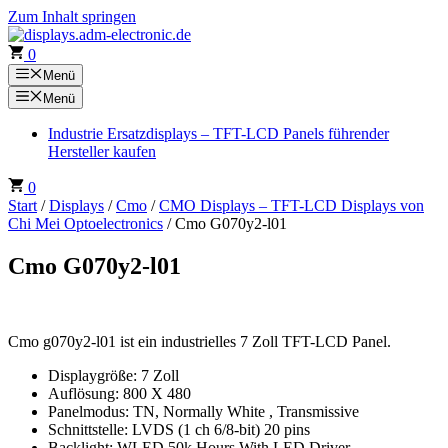
Zum Inhalt springen
0
Menü
Menü
Industrie Ersatzdisplays – TFT-LCD Panels führender
Hersteller kaufen
0
Start
/
Displays
/
Cmo
/
CMO Displays – TFT-LCD Displays von
Chi Mei Optoelectronics
/ Cmo G070y2-l01
Cmo G070y2-l01
Cmo g070y2-l01 ist ein industrielles 7 Zoll TFT-LCD Panel.
Displaygröße: 7 Zoll
Auflösung: 800 X 480
Panelmodus: TN, Normally White , Transmissive
Schnittstelle: LVDS (1 ch 6/8-bit) 20 pins
Backlight: WLED 50k Hours With LED Driver