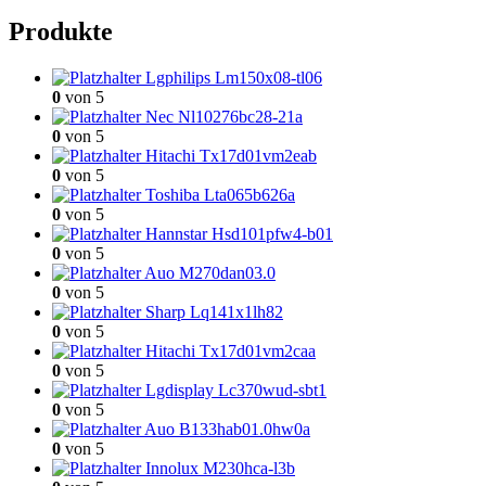
Produkte
Lgphilips Lm150x08-tl06
0
von 5
Nec Nl10276bc28-21a
0
von 5
Hitachi Tx17d01vm2eab
0
von 5
Toshiba Lta065b626a
0
von 5
Hannstar Hsd101pfw4-b01
0
von 5
Auo M270dan03.0
0
von 5
Sharp Lq141x1lh82
0
von 5
Hitachi Tx17d01vm2caa
0
von 5
Lgdisplay Lc370wud-sbt1
0
von 5
Auo B133hab01.0hw0a
0
von 5
Innolux M230hca-l3b