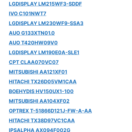
LGDISPLAY LM215WF3-SDDF
IVO C101NWT7
LGDISPLAY LM230WF9-SSA3
AUO G133XTN01.0
AUO T420HW09V0
LGDISPLAY LM190E0A-SLE1
CPT CLAA070VC07
MITSUBISHI AA121XF01
HITACHI TX26D05VM1CAA
BOEHYDIS HV150UX1-100
MITSUBISHI AA104XF02
OPTREX T-51866D121J-FW-A-AA
HITACHI TX38D97VC1CAA
IPSALPHA AX094F002G