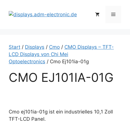
Zum
Inhalt
Menü
springen
Start
/
Displays
/
Cmo
/
CMO Displays – TFT-
LCD Displays von Chi Mei
Optoelectronics
/ Cmo Ej101ia-01g
CMO EJ101IA-01G
Cmo ej101ia-01g ist ein industrielles 10,1 Zoll
TFT-LCD Panel.