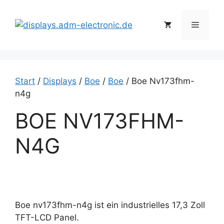
Zum
Inhalt
Menü
springen
Start
/
Displays
/
Boe
/
Boe
/ Boe Nv173fhm-
n4g
BOE NV173FHM-
N4G
Boe nv173fhm-n4g ist ein industrielles 17,3 Zoll
TFT-LCD Panel.