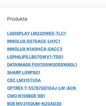
Produkte
LGDISPLAY LM220WE5-TLC1
INNOLUX G070ACE-LH1C1
INNOLUX N140HCA-EACC3
LGPHILIPS LB070WV1-TD01
DATAIMAGE FG0700W0DSSWAGL1
SHARP LQ9PS01
CEC LM315TU5A
OPTREX T-55787GD104J-LW-ACN
CMO N156BGE-EB1
BOE MV315QUM-N20AD30