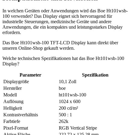
In welchen Geräten oder Anwendungen wird das Boe Ht101wsb-
100 verwendet? Das Display eignet sich hervorragend für
industrielle Steuerungen, medizinische Geräte und andere
Anwendungen, die ein kompaktes und leistungsstarkes Display
erfordern.
Das Boe Ht101wsb-100 TFT-LCD Display kann direkt über
unseren Online-Shop gekauft werden.
Welche technischen Spezifikationen hat das Boe Ht101wsb-100
Display?
Parameter
Spezifikation
Displaygröße
10,1 Zoll
Hersteller
boe
Modell
ht101wsb-100
Auflösung
1024 x 600
Helligkeit
200 cd/m²
Kontrastverhältnis
500 : 1
Farbtiefe
262k
Pixel-Format
RGB Vertical Stripe
Aktive Fläche
222.72 x 125.28 mm