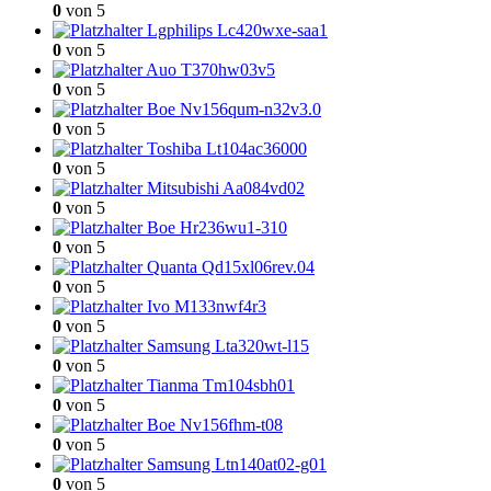
0
von 5
Lgphilips Lc420wxe-saa1
0
von 5
Auo T370hw03v5
0
von 5
Boe Nv156qum-n32v3.0
0
von 5
Toshiba Lt104ac36000
0
von 5
Mitsubishi Aa084vd02
0
von 5
Boe Hr236wu1-310
0
von 5
Quanta Qd15xl06rev.04
0
von 5
Ivo M133nwf4r3
0
von 5
Samsung Lta320wt-l15
0
von 5
Tianma Tm104sbh01
0
von 5
Boe Nv156fhm-t08
0
von 5
Samsung Ltn140at02-g01
0
von 5