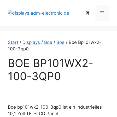
Zum
Inhalt
Menü
springen
Start
/
Displays
/
Boe
/
Boe
/ Boe Bp101wx2-
100-3qp0
BOE BP101WX2-
100-3QP0
Boe bp101wx2-100-3qp0 ist ein industrielles
10,1 Zoll TFT-LCD Panel.