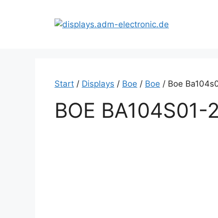
Zum
Inhalt
springen
Start
/
Displays
/
Boe
/
Boe
/ Boe Ba104s
BOE BA104S01-