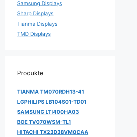
Samsung Displays
Sharp Displays
Tianma Displays
TMD Displays
Produkte
TIANMA TM070RDH13-41
LGPHILIPS LB104S01-TD01
SAMSUNG LTI400HA03
BOE TV070WSM-TL1
HITACHI TX23D38VM0CAA