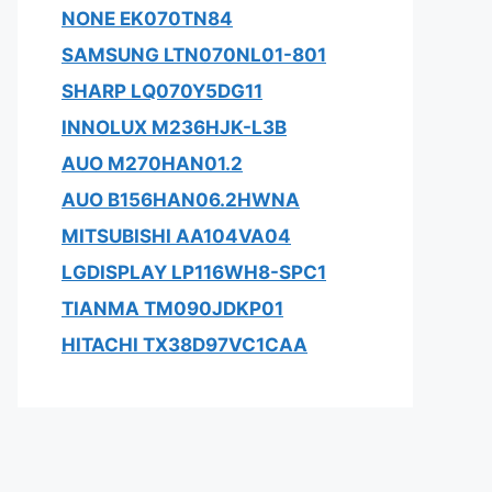
NONE EK070TN84
SAMSUNG LTN070NL01-801
SHARP LQ070Y5DG11
INNOLUX M236HJK-L3B
AUO M270HAN01.2
AUO B156HAN06.2HWNA
MITSUBISHI AA104VA04
LGDISPLAY LP116WH8-SPC1
TIANMA TM090JDKP01
HITACHI TX38D97VC1CAA