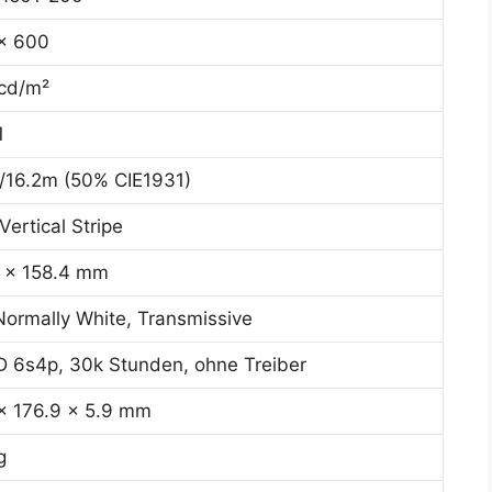
x 600
cd/m²
1
/16.2m (50% CIE1931)
ertical Stripe
2 x 158.4 mm
Normally White, Transmissive
 6s4p, 30k Stunden, ohne Treiber
x 176.9 x 5.9 mm
g