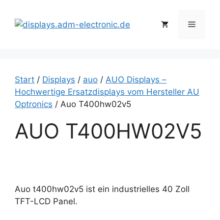
Zum
Inhalt
Menü
springen
Start
/
Displays
/
auo
/
AUO Displays –
Hochwertige Ersatzdisplays vom Hersteller AU
Optronics
/ Auo T400hw02v5
AUO T400HW02V5
Auo t400hw02v5 ist ein industrielles 40 Zoll
TFT-LCD Panel.