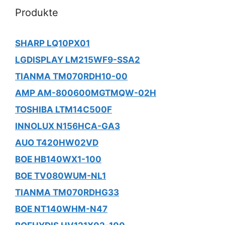
Produkte
SHARP LQ10PX01
LGDISPLAY LM215WF9-SSA2
TIANMA TM070RDH10-00
AMP AM-800600MGTMQW-02H
TOSHIBA LTM14C500F
INNOLUX N156HCA-GA3
AUO T420HW02VD
BOE HB140WX1-100
BOE TV080WUM-NL1
TIANMA TM070RDHG33
BOE NT140WHM-N47