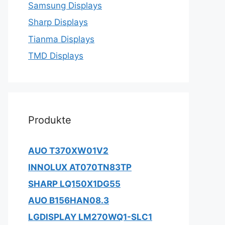
Samsung Displays
Sharp Displays
Tianma Displays
TMD Displays
Produkte
AUO T370XW01V2
INNOLUX AT070TN83TP
SHARP LQ150X1DG55
AUO B156HAN08.3
LGDISPLAY LM270WQ1-SLC1