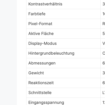
Kontrastverhältnis
3
Farbtiefe
1
Pixel-Format
R
Aktive Fläche
5
Display-Modus
V
Hintergrundbeleuchtung
C
Abmessungen
6
Gewicht
3
Reaktionszeit
6
Schnittstelle
L
Eingangsspannung
1