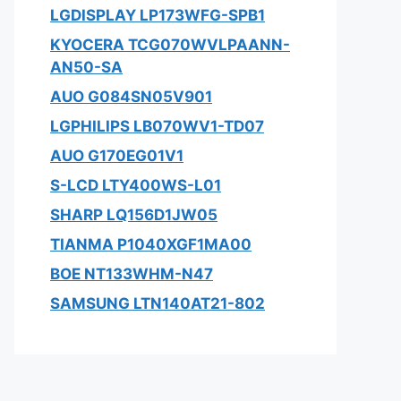
LGDISPLAY LP173WFG-SPB1
KYOCERA TCG070WVLPAANN-
AN50-SA
AUO G084SN05V901
LGPHILIPS LB070WV1-TD07
AUO G170EG01V1
S-LCD LTY400WS-L01
SHARP LQ156D1JW05
TIANMA P1040XGF1MA00
BOE NT133WHM-N47
SAMSUNG LTN140AT21-802