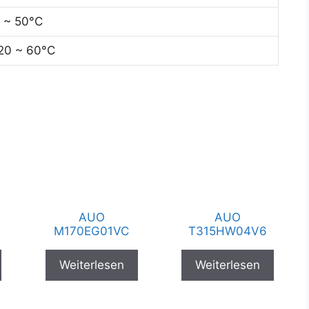
 ~ 50°C
20 ~ 60°C
AUO
AUO
M170EG01VC
T315HW04V6
Weiterlesen
Weiterlesen