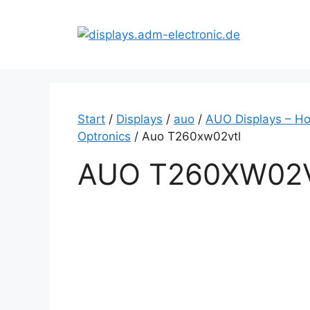
Zum
Inhalt
springen
Start
/
Displays
/
auo
/
AUO Displays – Ho
Optronics
/ Auo T260xw02vtl
AUO T260XW02