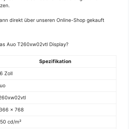
zen.
nn direkt über unseren Online-Shop gekauft
das Auo T260xw02vtl Display?
Spezifikation
6 Zoll
uo
260xw02vtl
366 x 768
50 cd/m²