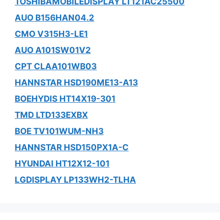
TOSHIBAMOBILEDISPLAY LT121AC25500
AUO B156HAN04.2
CMO V315H3-LE1
AUO A101SW01V2
CPT CLAA101WB03
HANNSTAR HSD190ME13-A13
BOEHYDIS HT14X19-301
TMD LTD133EXBX
BOE TV101WUM-NH3
HANNSTAR HSD150PX1A-C
HYUNDAI HT12X12-101
LGDISPLAY LP133WH2-TLHA