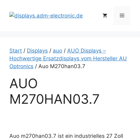
Zum
Inhalt
Menü
springen
Start
/
Displays
/
auo
/
AUO Displays –
Hochwertige Ersatzdisplays vom Hersteller AU
Optronics
/ Auo M270han03.7
AUO
M270HAN03.7
Auo m270han03.7 ist ein industrielles 27 Zoll