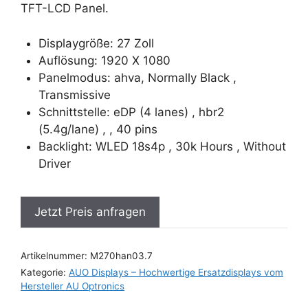
TFT-LCD Panel.
Displaygröße: 27 Zoll
Auflösung: 1920 X 1080
Panelmodus: ahva, Normally Black ,
Transmissive
Schnittstelle: eDP (4 lanes) , hbr2
(5.4g/lane) , , 40 pins
Backlight: WLED 18s4p , 30k Hours , Without
Driver
Jetzt Preis anfragen
Artikelnummer:
M270han03.7
Kategorie:
AUO Displays – Hochwertige Ersatzdisplays vom
Hersteller AU Optronics