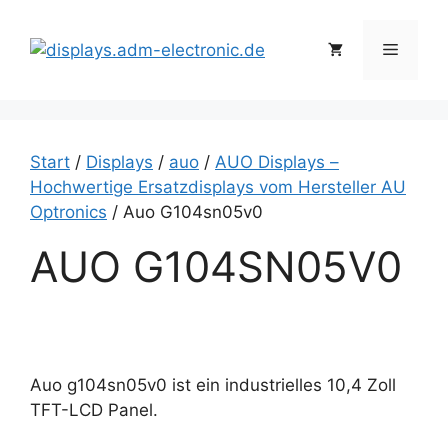
Zum
Inhalt
Menü
springen
Start
/
Displays
/
auo
/
AUO Displays –
Hochwertige Ersatzdisplays vom Hersteller AU
Optronics
/ Auo G104sn05v0
AUO G104SN05V0
Auo g104sn05v0 ist ein industrielles 10,4 Zoll
TFT-LCD Panel.