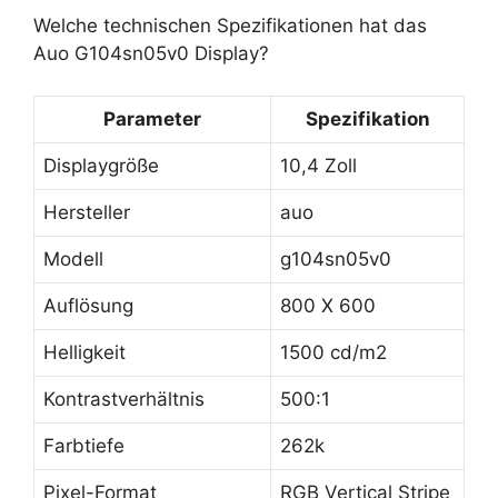
Welche technischen Spezifikationen hat das
Auo G104sn05v0 Display?
Parameter
Spezifikation
Displaygröße
10,4 Zoll
Hersteller
auo
Modell
g104sn05v0
Auflösung
800 X 600
Helligkeit
1500 cd/m2
Kontrastverhältnis
500:1
Farbtiefe
262k
Pixel-Format
RGB Vertical Stripe