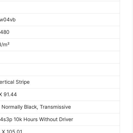
w04vb
 480
d/m²
rtical Stripe
X 91.44
Normally Black, Transmissive
s3p 10k Hours Without Driver
 X 105.01