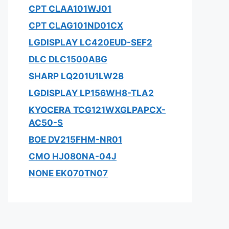
CPT CLAA101WJ01
CPT CLAG101ND01CX
LGDISPLAY LC420EUD-SEF2
DLC DLC1500ABG
SHARP LQ201U1LW28
LGDISPLAY LP156WH8-TLA2
KYOCERA TCG121WXGLPAPCX-
AC50-S
BOE DV215FHM-NR01
CMO HJ080NA-04J
NONE EK070TN07