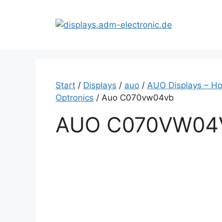
Zum
Inhalt
springen
Start
/
Displays
/
auo
/
AUO Displays – Ho
Optronics
/ Auo C070vw04vb
AUO C070VW04