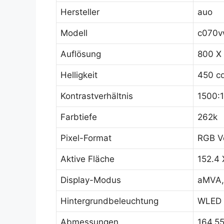
Hersteller
auo
Modell
c070v
Auflösung
800 X
Helligkeit
450 c
Kontrastverhältnis
1500:1
Farbtiefe
262k
Pixel-Format
RGB Ve
Aktive Fläche
152.4 
Display-Modus
aMVA, 
Hintergrundbeleuchtung
WLED 4
Abmessungen
164.55