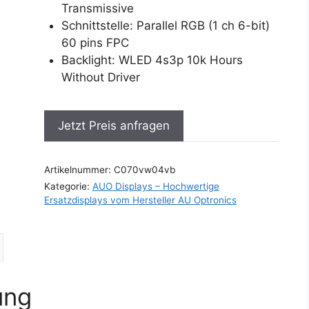
Transmissive
Schnittstelle: Parallel RGB (1 ch 6-bit)
60 pins FPC
Backlight: WLED 4s3p 10k Hours
Without Driver
Jetzt Preis anfragen
Artikelnummer:
C070vw04vb
Kategorie:
AUO Displays – Hochwertige
Ersatzdisplays vom Hersteller AU Optronics
ung