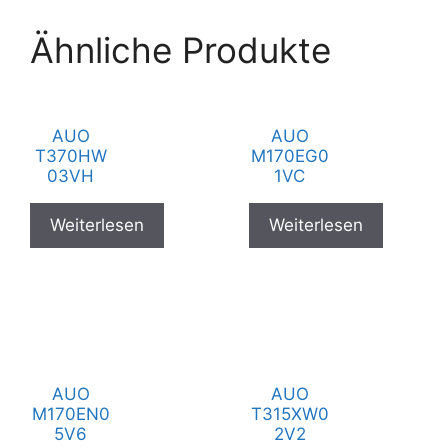
Ähnliche Produkte
AUO
AUO
T370HW
M170EG0
03VH
1VC
Weiterlesen
Weiterlesen
AUO
AUO
M170EN0
T315XW0
5V6
2V2