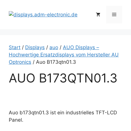
Zum
Inhalt
Menü
springen
Start
/
Displays
/
auo
/
AUO Displays –
Hochwertige Ersatzdisplays vom Hersteller AU
Optronics
/ Auo B173qtn01.3
AUO B173QTN01.3
Auo b173qtn01.3 ist ein industrielles TFT-LCD
Panel.