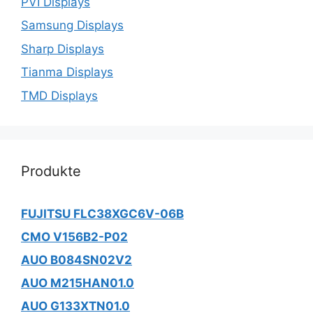
PVI Displays
Samsung Displays
Sharp Displays
Tianma Displays
TMD Displays
Produkte
FUJITSU FLC38XGC6V-06B
CMO V156B2-P02
AUO B084SN02V2
AUO M215HAN01.0
AUO G133XTN01.0