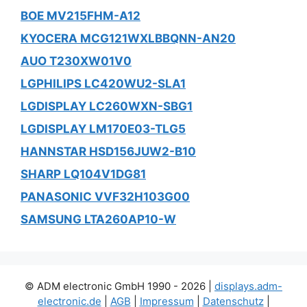
BOE MV215FHM-A12
KYOCERA MCG121WXLBBQNN-AN20
AUO T230XW01V0
LGPHILIPS LC420WU2-SLA1
LGDISPLAY LC260WXN-SBG1
LGDISPLAY LM170E03-TLG5
HANNSTAR HSD156JUW2-B10
SHARP LQ104V1DG81
PANASONIC VVF32H103G00
SAMSUNG LTA260AP10-W
© ADM electronic GmbH 1990 - 2026 |
displays.adm-
electronic.de
|
AGB
|
Impressum
|
Datenschutz
|