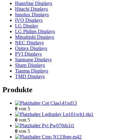
HannStar Displays
Hitachi Displays
Innolux Displays
IVO Displays
LG Display
LG Philips Displays
Mitsubishi Displays
NEC Displays
Optrex Displays
PVI Displays
Samsung Displays
Sharp Displays
Tianma Displays
TMD Displays
Produkte
Cpt Claa141xd13
0
von 5
Lgdisplay Lp101wh1-tla1
0
von 5
Pvi Pw070ds1t1
0
von 5
Cmo N133bge-m42