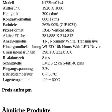
Modell
b173hw01v4
Auflösung
1920 X 1080
Helligkeit
300 cd/m²
Kontrastverhältnis
600:1 (tm)
Farbtiefe
262k 90% (CIE1931)
Pixel-Format
RGB Vertical Stripe
Aktive Fläche
381.888 X 214.812
Anzeigemodus
TN, Normally White, Transmissive
Hintergrundbeleuchtung
WLED 10k Hours With LED Driver
Umrissabmessungen
398.1 X 232.8 X 6
Reaktionszeit
8 ms
Schnittstelle
LVDS (2 ch 6-bit) 40 pins
Eingangsspannung
3.3v
Betriebstemperatur
0 ~ 50°C
Lagertemperatur
-20 ~ 60°C
Preis anfragen
Ähnliche Produkte