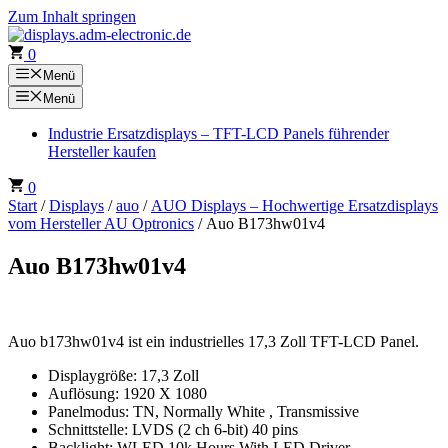
Zum Inhalt springen
0
Menü
Menü
Industrie Ersatzdisplays – TFT-LCD Panels führender
Hersteller kaufen
0
Start
/
Displays
/
auo
/
AUO Displays – Hochwertige Ersatzdisplays
vom Hersteller AU Optronics
/ Auo B173hw01v4
Auo B173hw01v4
Auo b173hw01v4 ist ein industrielles 17,3 Zoll TFT-LCD Panel.
Displaygröße: 17,3 Zoll
Auflösung: 1920 X 1080
Panelmodus: TN, Normally White , Transmissive
Schnittstelle: LVDS (2 ch 6-bit) 40 pins
Backlight: WLED 10k Hours With LED Driver