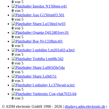
0
von 5
Innolux N156bgn-e41
0
von 5
Auo G150xtn03.501
0
von 5
Sharp Lq156m1jw03
0
von 5
Quanta Qd12tl01rev.01
0
von 5
Boe Nv133fhm-t01
0
von 5
Lgphilips Lm201u02-a3m1
0
von 5
Toshiba Ltm08c342
0
von 5
Sharp Lq065t5br54u
0
von 5
Sharp Lq9d151
0
von 5
Lgdisplay Lc370wud-scm1
0
von 5
Varitronix Cog-vluk7033-04
0
von 5
© ADM electronic GmbH 1990 - 2026 |
displays.adm-electronic.de
|