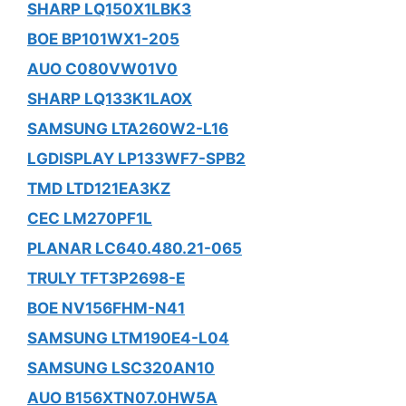
SHARP LQ150X1LBK3
BOE BP101WX1-205
AUO C080VW01V0
SHARP LQ133K1LAOX
SAMSUNG LTA260W2-L16
LGDISPLAY LP133WF7-SPB2
TMD LTD121EA3KZ
CEC LM270PF1L
PLANAR LC640.480.21-065
TRULY TFT3P2698-E
BOE NV156FHM-N41
SAMSUNG LTM190E4-L04
SAMSUNG LSC320AN10
AUO B156XTN07.0HW5A