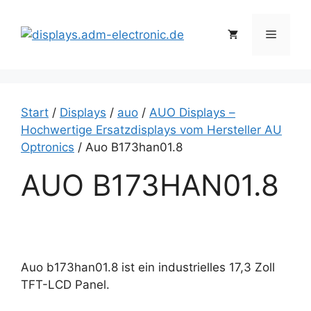
Zum
Inhalt
Menü
springen
Start
/
Displays
/
auo
/
AUO Displays –
Hochwertige Ersatzdisplays vom Hersteller AU
Optronics
/ Auo B173han01.8
AUO B173HAN01.8
Auo b173han01.8 ist ein industrielles 17,3 Zoll
TFT-LCD Panel.