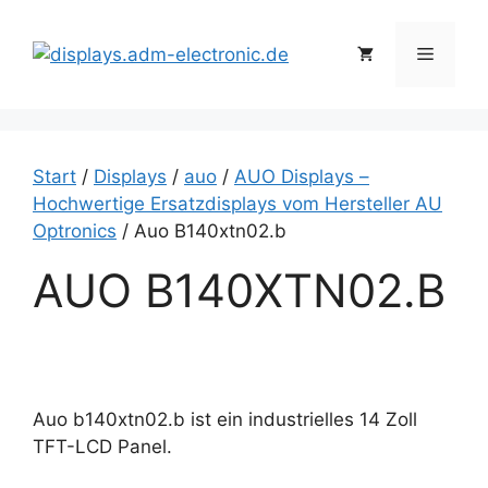
Zum
Inhalt
Menü
springen
Start
/
Displays
/
auo
/
AUO Displays –
Hochwertige Ersatzdisplays vom Hersteller AU
Optronics
/ Auo B140xtn02.b
AUO B140XTN02.B
Auo b140xtn02.b ist ein industrielles 14 Zoll
TFT-LCD Panel.