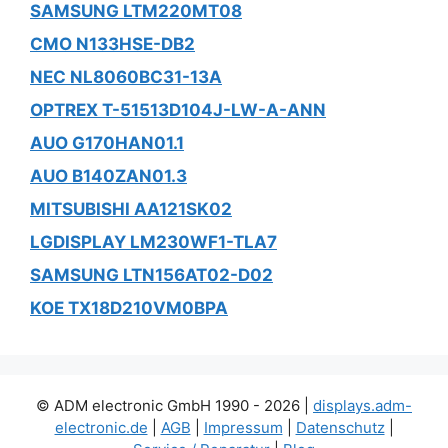
SAMSUNG LTM220MT08
CMO N133HSE-DB2
NEC NL8060BC31-13A
OPTREX T-51513D104J-LW-A-ANN
AUO G170HAN01.1
AUO B140ZAN01.3
MITSUBISHI AA121SK02
LGDISPLAY LM230WF1-TLA7
SAMSUNG LTN156AT02-D02
KOE TX18D210VM0BPA
© ADM electronic GmbH 1990 - 2026 |
displays.adm-
electronic.de
|
AGB
|
Impressum
|
Datenschutz
|