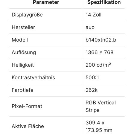
Parameter
Spezifikation
Displaygröße
14 Zoll
Hersteller
auo
Modell
b140xtn02.b
Auflösung
1366 x 768
Helligkeit
200 cd/m²
Kontrastverhältnis
500:1
Farbtiefe
262k
RGB Vertical
Pixel-Format
Stripe
309.4 x
Aktive Fläche
173.95 mm