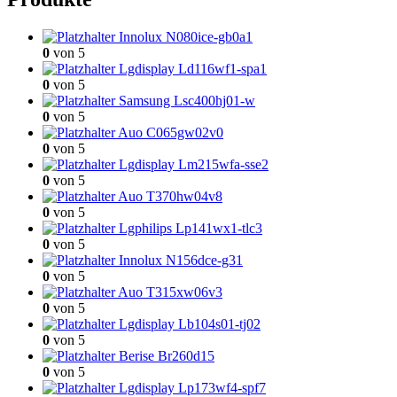
Innolux N080ice-gb0a1
0
von 5
Lgdisplay Ld116wf1-spa1
0
von 5
Samsung Lsc400hj01-w
0
von 5
Auo C065gw02v0
0
von 5
Lgdisplay Lm215wfa-sse2
0
von 5
Auo T370hw04v8
0
von 5
Lgphilips Lp141wx1-tlc3
0
von 5
Innolux N156dce-g31
0
von 5
Auo T315xw06v3
0
von 5
Lgdisplay Lb104s01-tj02
0
von 5
Berise Br260d15
0
von 5
Lgdisplay Lp173wf4-spf7