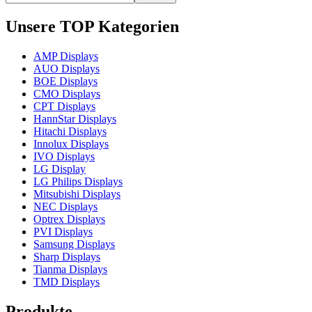
Unsere TOP Kategorien
AMP Displays
AUO Displays
BOE Displays
CMO Displays
CPT Displays
HannStar Displays
Hitachi Displays
Innolux Displays
IVO Displays
LG Display
LG Philips Displays
Mitsubishi Displays
NEC Displays
Optrex Displays
PVI Displays
Samsung Displays
Sharp Displays
Tianma Displays
TMD Displays
Produkte