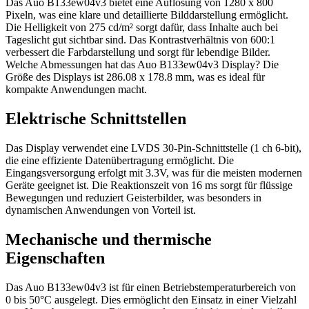
Das Auo B133ew04v3 bietet eine Auflösung von 1280 x 800
Pixeln, was eine klare und detaillierte Bilddarstellung ermöglicht.
Die Helligkeit von 275 cd/m² sorgt dafür, dass Inhalte auch bei
Tageslicht gut sichtbar sind. Das Kontrastverhältnis von 600:1
verbessert die Farbdarstellung und sorgt für lebendige Bilder.
Welche Abmessungen hat das Auo B133ew04v3 Display? Die
Größe des Displays ist 286.08 x 178.8 mm, was es ideal für
kompakte Anwendungen macht.
Elektrische Schnittstellen
Das Display verwendet eine LVDS 30-Pin-Schnittstelle (1 ch 6-bit),
die eine effiziente Datenübertragung ermöglicht. Die
Eingangsversorgung erfolgt mit 3.3V, was für die meisten modernen
Geräte geeignet ist. Die Reaktionszeit von 16 ms sorgt für flüssige
Bewegungen und reduziert Geisterbilder, was besonders in
dynamischen Anwendungen von Vorteil ist.
Mechanische und thermische
Eigenschaften
Das Auo B133ew04v3 ist für einen Betriebstemperaturbereich von
0 bis 50°C ausgelegt. Dies ermöglicht den Einsatz in einer Vielzahl