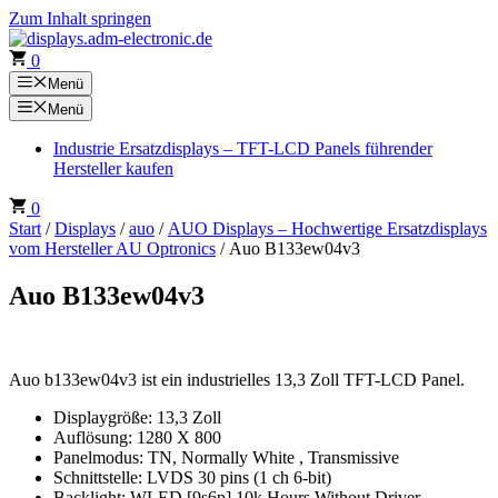
Zum Inhalt springen
0
Menü
Menü
Industrie Ersatzdisplays – TFT-LCD Panels führender
Hersteller kaufen
0
Start
/
Displays
/
auo
/
AUO Displays – Hochwertige Ersatzdisplays
vom Hersteller AU Optronics
/ Auo B133ew04v3
Auo B133ew04v3
Auo b133ew04v3 ist ein industrielles 13,3 Zoll TFT-LCD Panel.
Displaygröße: 13,3 Zoll
Auflösung: 1280 X 800
Panelmodus: TN, Normally White , Transmissive
Schnittstelle: LVDS 30 pins (1 ch 6-bit)
Backlight: WLED [9s6p] 10k Hours Without Driver