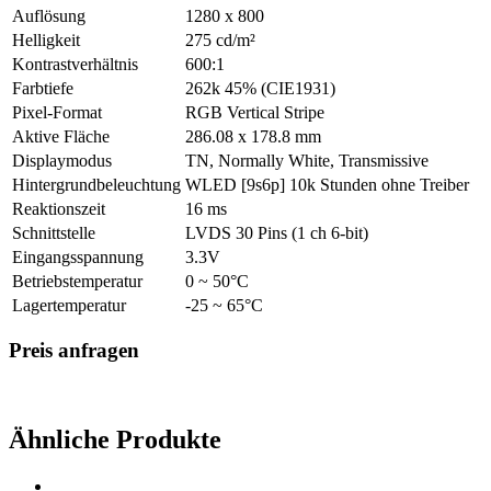
Auflösung
1280 x 800
Helligkeit
275 cd/m²
Kontrastverhältnis
600:1
Farbtiefe
262k 45% (CIE1931)
Pixel-Format
RGB Vertical Stripe
Aktive Fläche
286.08 x 178.8 mm
Displaymodus
TN, Normally White, Transmissive
Hintergrundbeleuchtung
WLED [9s6p] 10k Stunden ohne Treiber
Reaktionszeit
16 ms
Schnittstelle
LVDS 30 Pins (1 ch 6-bit)
Eingangsspannung
3.3V
Betriebstemperatur
0 ~ 50°C
Lagertemperatur
-25 ~ 65°C
Preis anfragen
Ähnliche Produkte