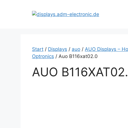
Zum
Inhalt
springen
Start
/
Displays
/
auo
/
AUO Displays – Ho
Optronics
/ Auo B116xat02.0
AUO B116XAT02