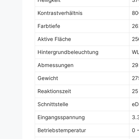
Helligkeit
37
Kontrastverhältnis
80
Farbtiefe
26
Aktive Fläche
25
Hintergrundbeleuchtung
WL
Abmessungen
29
Gewicht
27
Reaktionszeit
25
Schnittstelle
eD
Eingangsspannung
3.
Betriebstemperatur
0 