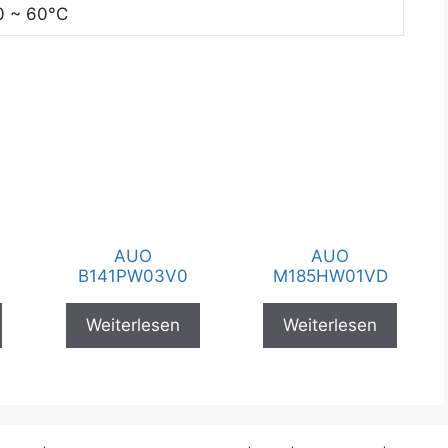
0 ~ 60°C
AUO
AUO
B141PW03V0
M185HW01VD
Weiterlesen
Weiterlesen