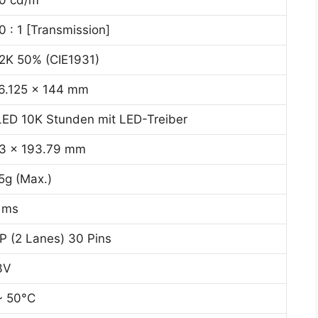
0 cd/m²
0 : 1 [Transmission]
2K 50% (CIE1931)
6.125 x 144 mm
ED 10K Stunden mit LED-Treiber
3 x 193.79 mm
5g (Max.)
 ms
P (2 Lanes) 30 Pins
3V
~ 50°C