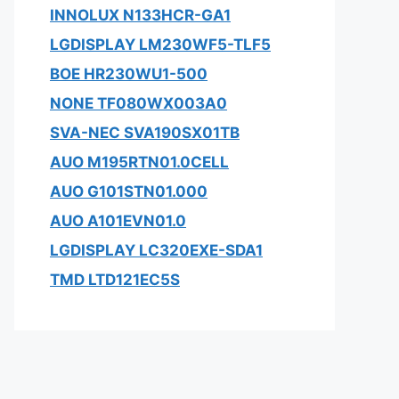
INNOLUX N133HCR-GA1
LGDISPLAY LM230WF5-TLF5
BOE HR230WU1-500
NONE TF080WX003A0
SVA-NEC SVA190SX01TB
AUO M195RTN01.0CELL
AUO G101STN01.000
AUO A101EVN01.0
LGDISPLAY LC320EXE-SDA1
TMD LTD121EC5S