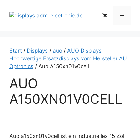
Zum
Inhalt
Menü
springen
Start
/
Displays
/
auo
/
AUO Displays –
Hochwertige Ersatzdisplays vom Hersteller AU
Optronics
/ Auo A150xn01v0cell
AUO
A150XN01V0CELL
Auo a150xn01v0cell ist ein industrielles 15 Zoll