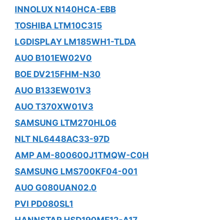
INNOLUX N140HCA-EBB
TOSHIBA LTM10C315
LGDISPLAY LM185WH1-TLDA
AUO B101EW02V0
BOE DV215FHM-N30
AUO B133EW01V3
AUO T370XW01V3
SAMSUNG LTM270HL06
NLT NL6448AC33-97D
AMP AM-800600J1TMQW-C0H
SAMSUNG LMS700KF04-001
AUO G080UAN02.0
PVI PD080SL1