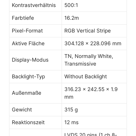
Kontrastverhältnis
500:1
Farbtiefe
16.2m
Pixel-Format
RGB Vertical Stripe
Aktive Fläche
304.128 x 228.096 mm
TN, Normally White,
Display-Modus
Transmissive
Backlight-Typ
Without Backlight
316.23 x 242.55 x 1.9
Außenmaße
mm
Gewicht
315 g
Reaktionszeit
12 ms
LVDS 20 pins (1 ch 8-