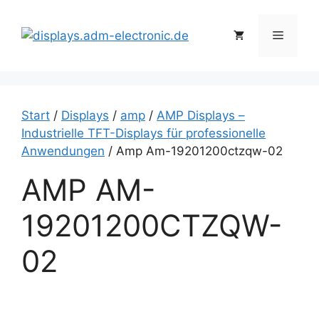
Zum
Inhalt
Menü
springen
Start
/
Displays
/
amp
/
AMP Displays –
Industrielle TFT-Displays für professionelle
Anwendungen
/ Amp Am-19201200ctzqw-02
AMP AM-
19201200CTZQW-
02